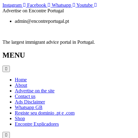
Skip
Instagram
Facebook
Whatsapp
Youtube
to
Advertise on Encontre Portugal
content
admin@encontreportugal.pt
The largest immigrant advice portal in Portugal.
MENU
Home
About
Advertise on the site
Contact us
Ads Disclaimer
Whatsapp GB
Registe seu dominio .pt e .com
Shop
Encontre Explicadores