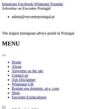
Skip
Instagram
Facebook
Whatsapp
Youtube
to
Advertise on Encontre Portugal
content
admin@encontreportugal.pt
The largest immigrant advice portal in Portugal.
MENU
Home
About
Advertise on the site
Contact us
Ads Disclaimer
Whatsapp GB
Registe seu dominio .pt e .com
Shop
Encontre Explicadores