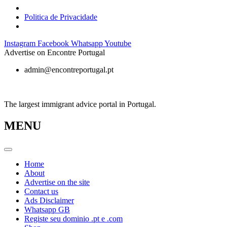
Politica de Privacidade
Skip
Instagram
Facebook
Whatsapp
Youtube
to
Advertise on Encontre Portugal
content
admin@encontreportugal.pt
The largest immigrant advice portal in Portugal.
MENU
Home
About
Advertise on the site
Contact us
Ads Disclaimer
Whatsapp GB
Registe seu dominio .pt e .com