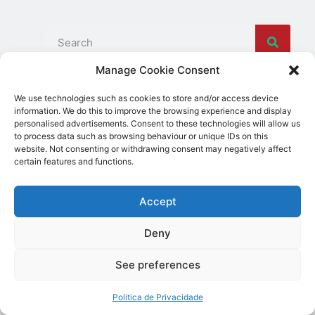
Manage Cookie Consent
Categories:
Alojamento e Turismo
We use technologies such as cookies to store and/or access device
information. We do this to improve the browsing experience and display
Product sales adverts
personalised advertisements. Consent to these technologies will allow us
Service sales adverts
to process data such as browsing behaviour or unique IDs on this
Private adverts
website. Not consenting or withdrawing consent may negatively affect
certain features and functions.
Flat
Leases
Immigrant counselling
Accept
Bem-Estar e Turismo
Cultura e Artes
Deny
Cultura e Artesanato
See preferences
Cultura e Festividades
Cultura e Património
Politica de Privacidade
Culture and Traditions