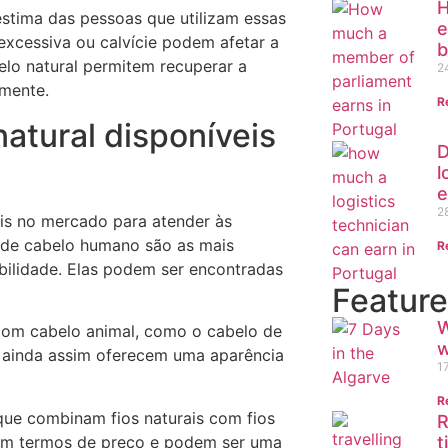
H
estima das pessoas que utilizam essas
e
excessiva ou calvície podem afetar a
b
lo natural permitem recuperar a
2
mente.
R
atural disponíveis
D
l
e
2
eis no mercado para atender às
 de cabelo humano são as mais
R
abilidade. Elas podem ser encontradas
Feature
W
 com cabelo animal, como o cabelo de
w
 ainda assim oferecem uma aparência
1
R
que combinam fios naturais com fios
R
 em termos de preço e podem ser uma
t