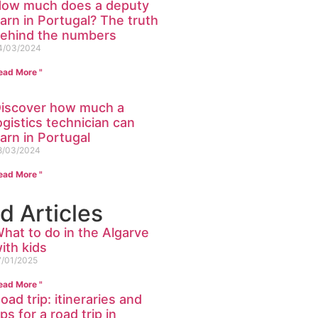
ow much does a deputy
arn in Portugal? The truth
ehind the numbers
4/03/2024
ead More "
iscover how much a
ogistics technician can
arn in Portugal
8/03/2024
ead More "
d Articles
hat to do in the Algarve
ith kids
7/01/2025
ead More "
oad trip: itineraries and
ips for a road trip in