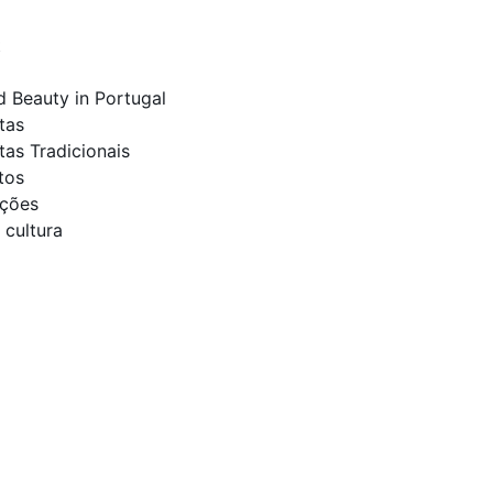
t
d Beauty in Portugal
tas
tas Tradicionais
tos
ições
 cultura
ompany in the
ht Advertise with
d a website, online
id and organic traffic