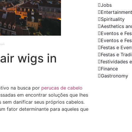
Jobs
Entertainmen
Spirituality
Aesthetics an
Eventos e Fes
Eventos e Fes
h.com
Festas e Even
air wigs in
Festas e Trad
festividades e
Finance
Gastronomy
tivo na busca por
perucas de cabelo
Your C
essadas em encontrar soluções que lhes
Spotlig
s sem danificar seus próprios cabelos.
Us!
 um fator determinante para aqueles que
Do you nee
shop or pa