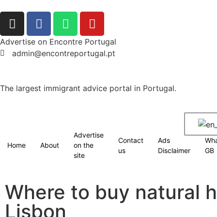
Advertise on Encontre Portugal
admin@encontreportugal.pt
The largest immigrant advice portal in Portugal.
Advertise
Contact
Ads
Wh
Home
About
on the
us
Disclaimer
GB
site
Where to buy natural h
Lisbon