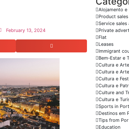
Categor
Alojamento e
Product sales
Service sales
February 13, 2024
Private adver
Flat
Leases
Immigrant cou
Bem-Estar e 
Cultura e Art
Cultura e Art
Cultura e Fes
Cultura e Pat
Culture and T
Cultura e Tur
Sports in Por
Destinos em 
Tips from Por
Education