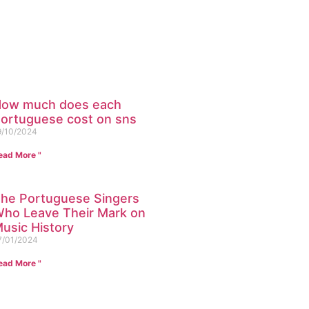
t for your company?
ur team
ore
ow much does each
ortuguese cost on sns
9/10/2024
ead More "
he Portuguese Singers
ho Leave Their Mark on
usic History
7/01/2024
ead More "