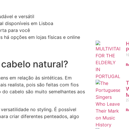
managemen
Contact o
dável e versátil
al disponíveis em Lisboa
Read m
erta para você
 há opções em lojas físicas e online
H
P
1
 cabelo natural?
R
ens em relação às sintéticas. Em
T
s realista, pois são feitas com fios
W
to do cabelo são muito semelhantes aos
M
2
ersatilidade no styling. É possível
R
ara criar diferentes penteados, algo