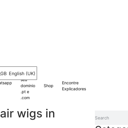
English (UK)
Registe
seu
atsapp
Encontre
dominio
Shop
Explicadores
.pt e
.com
air wigs in