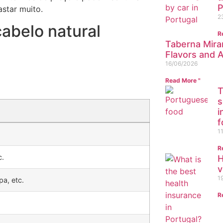
P
star muito.
2
abelo natural
R
Taberna Mira
Flavors and 
16/06/2026
Read More "
T
s
i
f
1
R
c.
H
v
1
pa, etc.
R