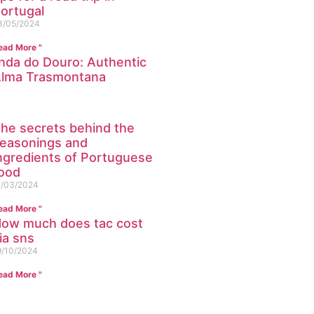
ortugal
3/05/2024
ead More "
nda do Douro: Authentic
Alma Trasmontana
he secrets behind the
easonings and
ngredients of Portuguese
ood
1/03/2024
ead More "
ow much does tac cost
ia sns
9/10/2024
ead More "