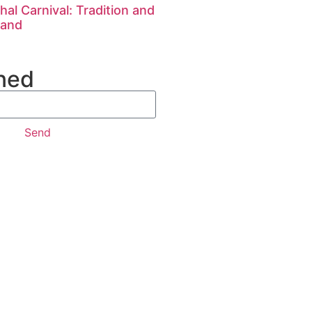
al Carnival: Tradition and
land
ned
Send