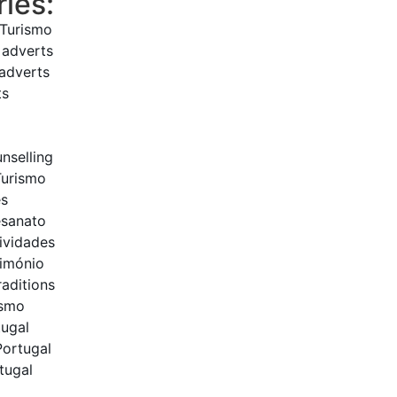
ies:
 Turismo
 adverts
 adverts
ts
nselling
Turismo
es
esanato
tividades
rimónio
raditions
ismo
tugal
Portugal
tugal