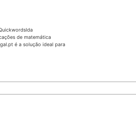
 Quickwordslda
icações de matemática
al.pt é a solução ideal para