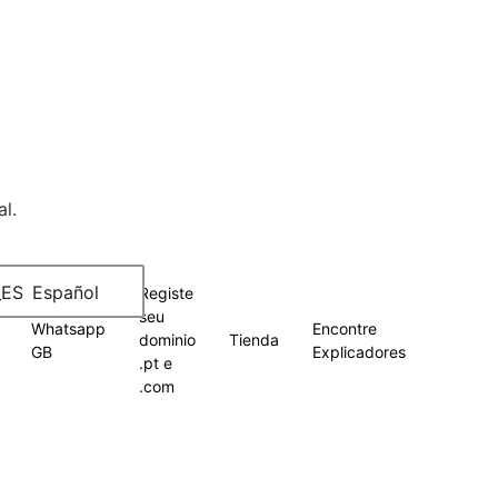
l.
Español
Registe
seu
Whatsapp
Encontre
dominio
Tienda
GB
Explicadores
.pt e
.com