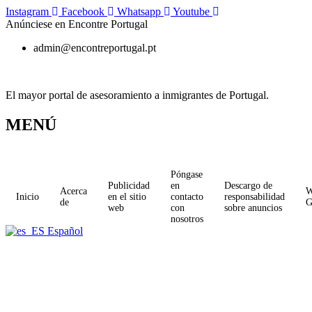
Ir
Instagram
Facebook
Whatsapp
Youtube
al
Anúnciese en Encontre Portugal
contenido
admin@encontreportugal.pt
El mayor portal de asesoramiento a inmigrantes de Portugal.
MENÚ
Póngase
Publicidad
en
Descargo de
Acerca
W
Inicio
en el sitio
contacto
responsabilidad
de
web
con
sobre anuncios
nosotros
Español