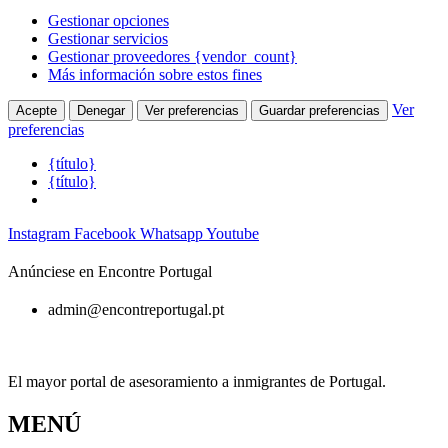
Gestionar opciones
Gestionar servicios
Gestionar proveedores {vendor_count}
Más información sobre estos fines
Ver
Acepte
Denegar
Ver preferencias
Guardar preferencias
preferencias
{título}
{título}
Ir
Instagram
Facebook
Whatsapp
Youtube
al
contenido
Anúnciese en Encontre Portugal
admin@encontreportugal.pt
El mayor portal de asesoramiento a inmigrantes de Portugal.
MENÚ