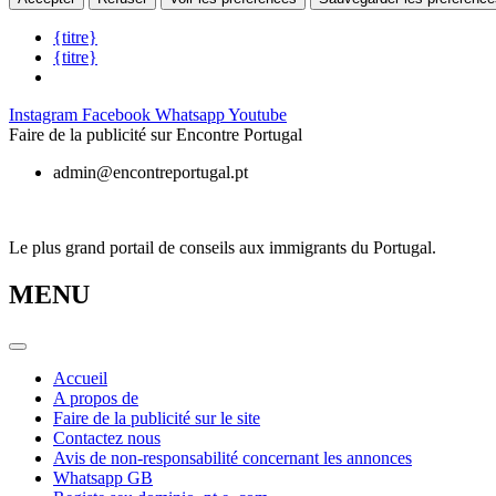
{titre}
{titre}
Skip
Instagram
Facebook
Whatsapp
Youtube
to
Faire de la publicité sur Encontre Portugal
content
admin@encontreportugal.pt
Le plus grand portail de conseils aux immigrants du Portugal.
MENU
Accueil
A propos de
Faire de la publicité sur le site
Contactez nous
Avis de non-responsabilité concernant les annonces
Whatsapp GB