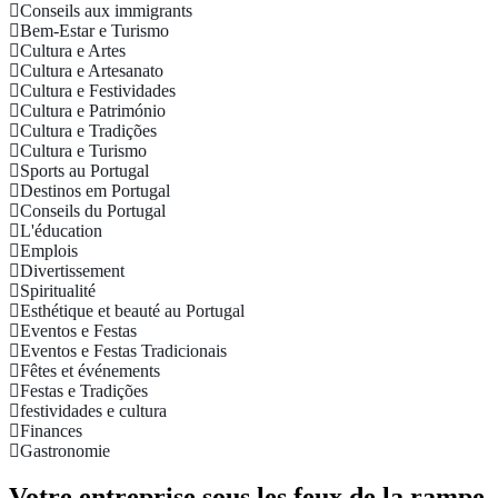
Conseils aux immigrants
Bem-Estar e Turismo
Cultura e Artes
Cultura e Artesanato
Cultura e Festividades
Cultura e Património
Cultura e Tradições
Cultura e Turismo
Sports au Portugal
Destinos em Portugal
Conseils du Portugal
L'éducation
Emplois
Divertissement
Spiritualité
Esthétique et beauté au Portugal
Eventos e Festas
Eventos e Festas Tradicionais
Fêtes et événements
Festas e Tradições
festividades e cultura
Finances
Gastronomie
Votre entreprise sous les feux de la rampe