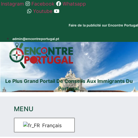
Skip
Instagram
Facebook
Whatsapp
to
Youtube
content
Faire de la publicité sur Encontre Portugal
Registe
admin@encontreportugal.pt
seu
Whatsapp
Encontre
dominio
Boutique
GB
Explicadores
.pt e
.com
Le Plus Grand Portail De Conseils Aux Immigrants Du
Portugal.
MENU
Français