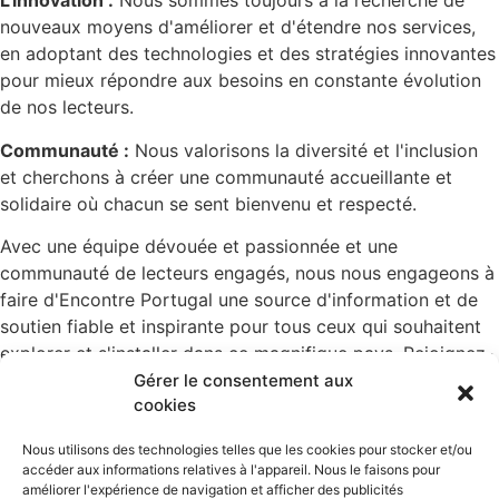
L'innovation :
Nous sommes toujours à la recherche de
nouveaux moyens d'améliorer et d'étendre nos services,
en adoptant des technologies et des stratégies innovantes
pour mieux répondre aux besoins en constante évolution
de nos lecteurs.
Communauté :
Nous valorisons la diversité et l'inclusion
et cherchons à créer une communauté accueillante et
solidaire où chacun se sent bienvenu et respecté.
Avec une équipe dévouée et passionnée et une
communauté de lecteurs engagés, nous nous engageons à
faire d'Encontre Portugal une source d'information et de
soutien fiable et inspirante pour tous ceux qui souhaitent
explorer et s'installer dans ce magnifique pays. Rejoignez-
nous dans ce voyage passionnant et découvrez tout ce
Gérer le consentement aux
cookies
que le Portugal a à offrir !
Nous utilisons des technologies telles que les cookies pour stocker et/ou
accéder aux informations relatives à l'appareil. Nous le faisons pour
Annonceurs
améliorer l'expérience de navigation et afficher des publicités