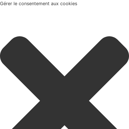
Gérer le consentement aux cookies
giste
Boutique
Encontre
eu
Explicadores
ominio
t e
com