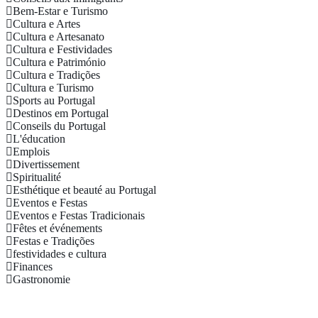
Bem-Estar e Turismo
Cultura e Artes
Cultura e Artesanato
Cultura e Festividades
Cultura e Património
Cultura e Tradições
Cultura e Turismo
Sports au Portugal
Destinos em Portugal
Conseils du Portugal
L'éducation
Emplois
Divertissement
Spiritualité
Esthétique et beauté au Portugal
Eventos e Festas
Eventos e Festas Tradicionais
Fêtes et événements
Festas e Tradições
festividades e cultura
Finances
Gastronomie