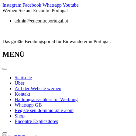
Zum
Instagram
Facebook
Whatsapp
Youtube
Inhalt
Werben Sie auf Encontre Portugal
springen
admin@encontreportugal.pt
Das größte Beratungsportal für Einwanderer in Portugal.
MENÜ
Startseite
Über
Auf der Website werben
Kontakt
Haftungsausschluss für Werbung
Whatsapp GB
Registe seu dominio .pt e .com
Shop
Encontre Explicadores