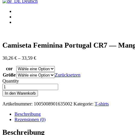
Deutsch
Camiseta Feminina Portugal CR7 — Mang
Preisspanne:
30,26
€
–
33,59
€
30,26 €
cor
bis
33,59 €
Größe
Zurücksetzen
Quantity
Camiseta
Feminina
In den Warenkorb
Portugal
CR7
Artikelnummer:
1005008901635002
Kategorie:
T-shirts
—
Manga
Beschreibung
Curta,
Rezensionen (0)
Algodão,
Tamanho
Beschreibung
Grande