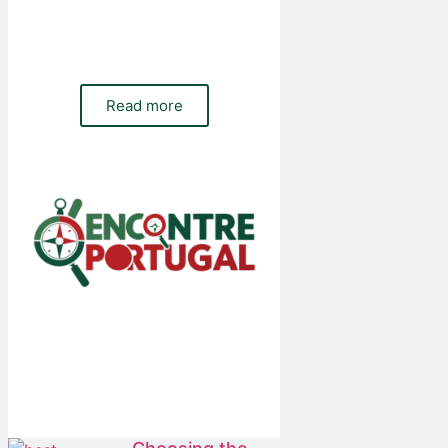
Do you need a website, online shop or
paid and organic traffic management for
your company? Contact our team
Read more