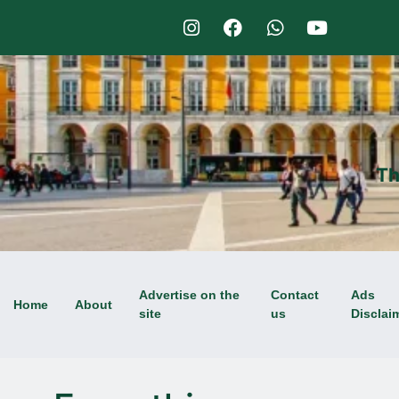
Th
Advertise on the
Contact
Ads
Home
About
site
us
Disclai