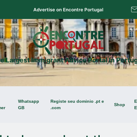
Advertise on Encontre Portugal
e Largest Immigrant Advice Portal In Portug
Whatsapp
Registe seu dominio .pt e
E
Shop
mer
GB
.com
E