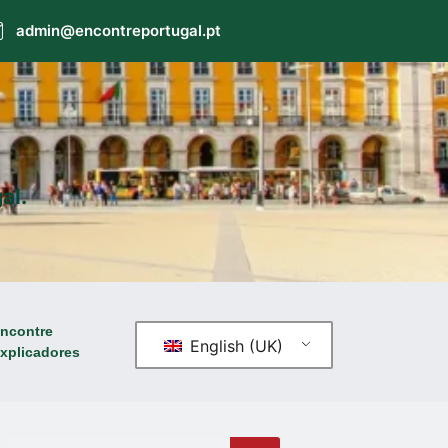
admin@encontreportugal.pt
al.
ncontre
English (UK)
xplicadores