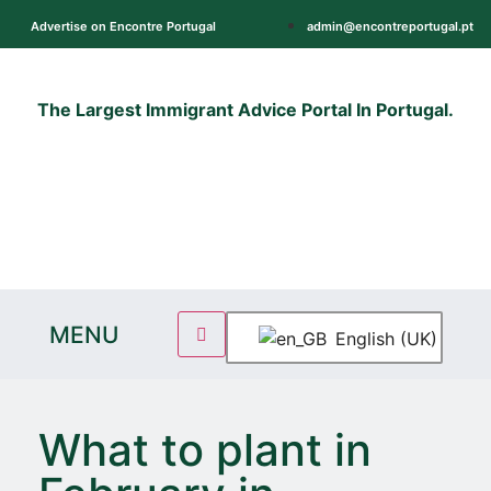
Advertise on Encontre Portugal
admin@encontreportugal.pt
hop
Encontre
The Largest Immigrant Advice Portal In Portugal.
Explicadores
MENU
English (UK)
What to plant in