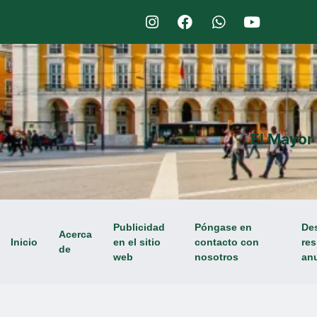
El Mayor
Publicidad
Póngase en
De
Acerca
Inicio
en el sitio
contacto con
res
de
web
nosotros
an