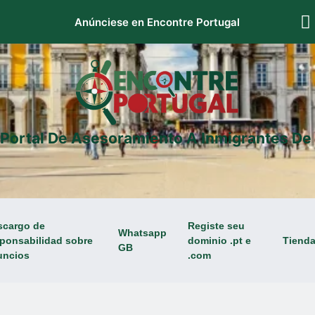
Anúnciese en Encontre Portugal
 Portal De Asesoramiento A Inmigrantes De 
scargo de
Registe seu
Whatsapp
ponsabilidad sobre
dominio .pt e
Tiend
GB
uncios
.com