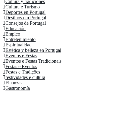
Cultura y tradiciones
Cultura e Turismo
Deportes en Portugal
Destinos em Portugal
Consejos de Portugal
Educación
Empleo
Entretenimiento
Espiritualidad
Estética y belleza en Portugal
Eventos e Festas
Eventos e Festas Tradicionais
Festas e Eventos
Festas e Tradições
festividades e cultura
Finanzas
Gastronomía
Su empresa en el punto de mira ¡Publíqu
Seguir leyendo