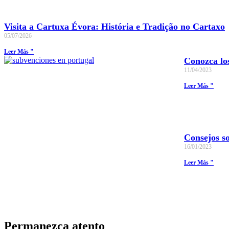
Visita a Cartuxa Évora: História e Tradição no Cartaxo
05/07/2026
Leer Más "
Conozca los
11/04/2023
Leer Más "
Consejos so
16/01/2023
Leer Más "
Permanezca atento