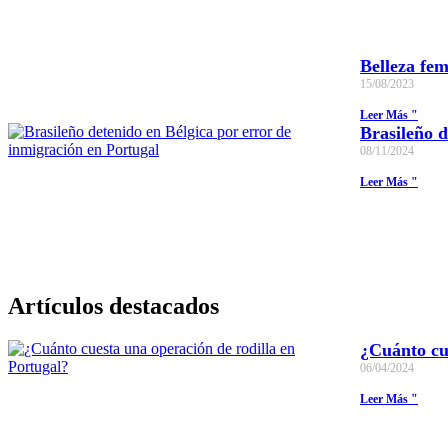
Belleza fem
15/08/2023
Leer Más "
Brasileño d
08/11/2024
Leer Más "
Artículos destacados
¿Cuánto cue
06/04/2024
Leer Más "