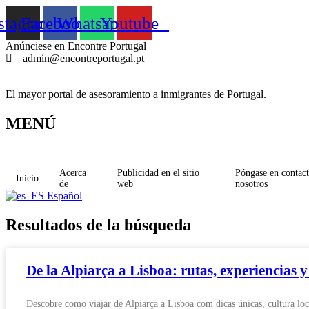
Ir
stagram
Facebook
Whatsapp
Youtube
al
contenido
Anúnciese en Encontre Portugal
admin@encontreportugal.pt
El mayor portal de asesoramiento a inmigrantes de Portugal.
MENÚ
Acerca
Publicidad en el sitio
Póngase en contac
Inicio
de
web
nosotros
Español
Resultados de la búsqueda
De la Alpiarça a Lisboa: rutas, experiencias y
Descobre como viajar de Alpiarça a Lisboa com dicas únicas, cultura lo