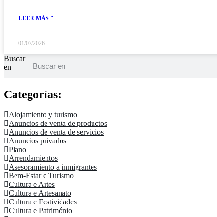
LEER MÁS "
01/07/2026
Buscar
en
Categorías:
Alojamiento y turismo
Anuncios de venta de productos
Anuncios de venta de servicios
Anuncios privados
Plano
Arrendamientos
Asesoramiento a inmigrantes
Bem-Estar e Turismo
Cultura e Artes
Cultura e Artesanato
Cultura e Festividades
Cultura e Património