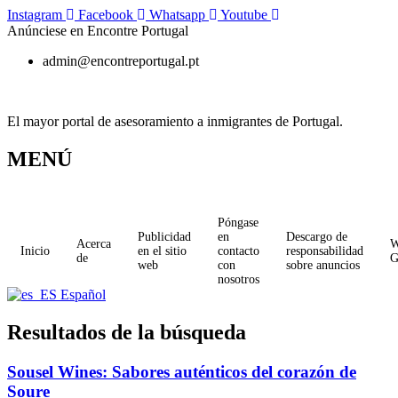
Ir
Instagram
Facebook
Whatsapp
Youtube
al
Anúnciese en Encontre Portugal
contenido
admin@encontreportugal.pt
El mayor portal de asesoramiento a inmigrantes de Portugal.
MENÚ
Póngase
Publicidad
en
Descargo de
Acerca
W
Inicio
en el sitio
contacto
responsabilidad
de
web
con
sobre anuncios
nosotros
Español
Resultados de la búsqueda
Sousel Wines: Sabores auténticos del corazón de
Soure