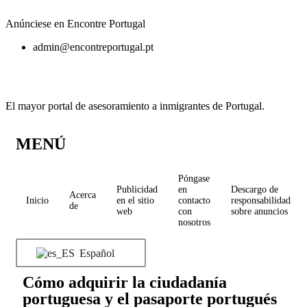
Anúnciese en Encontre Portugal
admin@encontreportugal.pt
El mayor portal de asesoramiento a inmigrantes de Portugal.
MENÚ
Póngase
Publicidad
en
Descargo de
Acerca
Inicio
en el sitio
contacto
responsabilidad
de
web
con
sobre anuncios
nosotros
Español
Cómo adquirir la ciudadanía
portuguesa y el pasaporte portugués