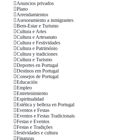
Anuncios privados
Plano
Arrendamientos
Asesoramiento a inmigrantes
Bem-Estar e Turismo
Cultura e Artes
Cultura e Artesanato
Cultura e Festividades
Cultura e Património
Cultura y tradiciones
Cultura e Turismo
Deportes en Portugal
Destinos em Portugal
Consejos de Portugal
Educación
Empleo
Entretenimiento
Espiritualidad
Estética y belleza en Portugal
Eventos e Festas
Eventos e Festas Tradicionais
Festas e Eventos
Festas e Tradições
festividades e cultura
Finanzas