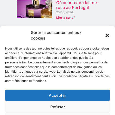
Où acheter du lait de
rose au Portugal
25/10/2024
Lire la suite "
Conseils spécialisés pour les immigrants au
Gérer le consentement aux
Portugal
cookies
12/05/2023
Lire la suite "
Nous utilisons des technologies telles que les cookies pour stocker et/ou
accéder aux informations relatives à l'appareil. Nous le faisons pour
améliorer l'expérience de navigation et afficher des publicités
Apprenez à
personnalisées. Le consentement à ces technologies nous permettra de
accompagner votre
traiter des données telles que le comportement de navigation ou les
morue portugaise avec
identifiants uniques sur ce site web. Le fait de ne pas consentir ou de
de délicieux vins
retirer son consentement peut avoir une incidence négative sur certaines
27/01/2024
caractéristiques et fonctions.
Lire la suite "
Accepter
Restez à l'écoute
Refuser