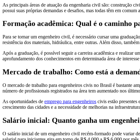
As principais áreas de atuação da engenharia civil são: construção civi
possui suas próprias demandas e desafios, mas todas têm em comum a
Formação acadêmica: Qual é o caminho par
Para se tornar um engenheiro civil, é necessário cursar uma graduaçã
resistência dos materiais, hidráulica, entre outras. Além disso, també
Após a graduação, é possível seguir a carreira acadêmica e realizar u
aprofundamento dos conhecimentos em determinada área de interesse e
Mercado de trabalho: Como está a demanda
O mercado de trabalho para engenheiros civis no Brasil é bastante am
número de profissionais registrados na área tem aumentado nos último
As oportunidades de
emprego para engenheiros
civis estão presentes 
crescimento das cidades e a necessidade de melhorias na infraestrutura
Salário inicial: Quanto ganha um engenhe
O salário inicial de um engenheiro civil recém-formado pode variar de
salarial para iniciantes gira em torno de R$ 4.000 a R$ 6.000 por mês.