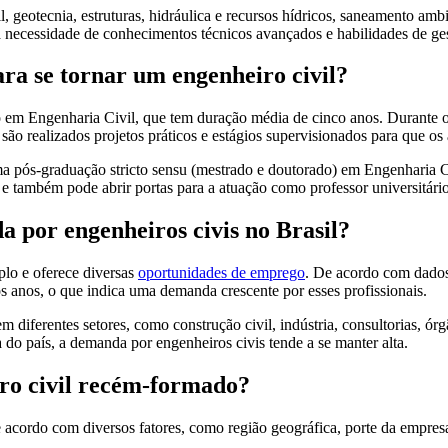
l, geotecnia, estruturas, hidráulica e recursos hídricos, saneamento amb
 necessidade de conhecimentos técnicos avançados e habilidades de ge
a se tornar um engenheiro civil?
o em Engenharia Civil, que tem duração média de cinco anos. Durante o 
m são realizados projetos práticos e estágios supervisionados para que o
ma pós-graduação stricto sensu (mestrado e doutorado) em Engenharia Ci
 também pode abrir portas para a atuação como professor universitário
 por engenheiros civis no Brasil?
plo e oferece diversas
oportunidades de emprego
. De acordo com dado
s anos, o que indica uma demanda crescente por esses profissionais.
em diferentes setores, como construção civil, indústria, consultorias, ó
 do país, a demanda por engenheiros civis tende a se manter alta.
iro civil recém-formado?
 acordo com diversos fatores, como região geográfica, porte da empresa