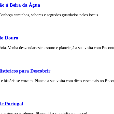
ção à Beira da Água
Conheça caminhos, sabores e segredos guardados pelos locais.
do Douro
ria. Venha desvendar este tesouro e planeie já a sua visita com Encont
stóricos para Descobrir
 história se cruzam. Planeie a sua visita com dicas essenciais no Enco
de Portugal
a, natureza e sabores. Planeie já a sua visita connosco!