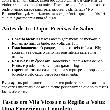
conversa em tom baixo, misturado com o tilintar das chávenas de
vinho, cria uma atmosfera única. Já sentiste o conforto de uma tasca
onde o tempo parece parar para saborear cada garfada? No
EncontrePortugal, valorizamos estas experiências que unem história,
cultura e gastronomia num só lugar.
Antes de Ir: O que Precisas de Saber
Horário ideal
: As tascas abrem geralmente ao meio-dia e
fecham ao final da tarde, por volta das 18h.
Estacionamento
: O parque junto ao castelo fecha às 19h;
aconselha-se deixar o carro nas ruas laterais para evitar
multas.
Reservas
: Em época alta, sobretudo durante a festa de São
Bento, é prudente reservar para garantir lugar.
Especialidades da casa
: Pergunta sempre pelo ensopado de
borrego e pelo caldo verde fora da ementa.
Evita agosto, pois o aumento do turismo pode retirar o encanto das
conversas informais e do atendimento personalizado que só as tascas
locais oferecem.
Tascas em Vila Viçosa e a Região à Volta:
Uma Experiência Completa