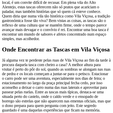
local, é um convite difícil de recusar. Em plena vila do Alto
Alentejo, estas tascas oferecem não só pratos que acariciam o
paladar, mas também histórias que só quem cá esteve conhece.
Quem diria que numa vila tão histórica como Vila Viçosa, a tradição
gastronómica fosse tão viva? Bem vistas as coisas, as tascas são o
reflexo de uma cultura que se mantém firme, onde o tempo parece
avançar mais devagar e o convívio é rei. Encontrar uma boa tasca é
encontrar um mundo de sabores e afetos concentrado num espaço
simples, mas acolhedor.
Onde Encontrar as Tascas em Vila Viçosa
Já alguma vez te perdeste pelas ruas de Vila Viçosa ao fim da tarde à
procura daquela tasca com cheiro a casa? A melhor altura para
visitar é perto do pôr do sol, quando as sombras se alongam nas ruas
de pedra e os locais começam a juntar-se para o petisco. Estacionar
o carro pode ser uma aventura, especialmente nos dias de feira; o
estacionamento no largo da praça principal fecha cedo, por isso
aconselho a deixar o carro numa das ruas laterais e aproveitar para
passear pelas ruelas. Entre as tascas mais típicas, destaca-se uma
situada perto do castelo, onde o caldo verde e o ensopado de
borrego são estrelas que não aparecem nas ementas oficiais, mas que
o dono prepara para quem pergunta com jeito. Este segredo
guardado é uma daquelas experiências que ficam na memória.