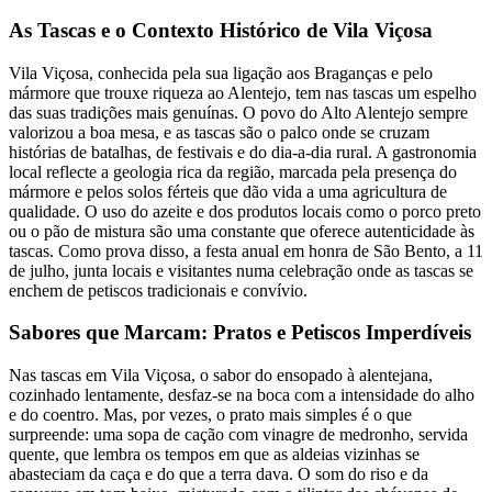
As Tascas e o Contexto Histórico de Vila Viçosa
Vila Viçosa, conhecida pela sua ligação aos Braganças e pelo
mármore que trouxe riqueza ao Alentejo, tem nas tascas um espelho
das suas tradições mais genuínas. O povo do Alto Alentejo sempre
valorizou a boa mesa, e as tascas são o palco onde se cruzam
histórias de batalhas, de festivais e do dia-a-dia rural. A gastronomia
local reflecte a geologia rica da região, marcada pela presença do
mármore e pelos solos férteis que dão vida a uma agricultura de
qualidade. O uso do azeite e dos produtos locais como o porco preto
ou o pão de mistura são uma constante que oferece autenticidade às
tascas. Como prova disso, a festa anual em honra de São Bento, a 11
de julho, junta locais e visitantes numa celebração onde as tascas se
enchem de petiscos tradicionais e convívio.
Sabores que Marcam: Pratos e Petiscos Imperdíveis
Nas tascas em Vila Viçosa, o sabor do ensopado à alentejana,
cozinhado lentamente, desfaz-se na boca com a intensidade do alho
e do coentro. Mas, por vezes, o prato mais simples é o que
surpreende: uma sopa de cação com vinagre de medronho, servida
quente, que lembra os tempos em que as aldeias vizinhas se
abasteciam da caça e do que a terra dava. O som do riso e da