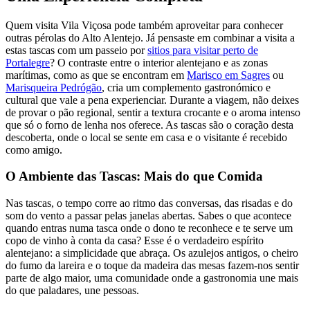
Quem visita Vila Viçosa pode também aproveitar para conhecer
outras pérolas do Alto Alentejo. Já pensaste em combinar a visita a
estas tascas com um passeio por
sitios para visitar perto de
Portalegre
? O contraste entre o interior alentejano e as zonas
marítimas, como as que se encontram em
Marisco em Sagres
ou
Marisqueira Pedrógão
, cria um complemento gastronómico e
cultural que vale a pena experienciar. Durante a viagem, não deixes
de provar o pão regional, sentir a textura crocante e o aroma intenso
que só o forno de lenha nos oferece. As tascas são o coração desta
descoberta, onde o local se sente em casa e o visitante é recebido
como amigo.
O Ambiente das Tascas: Mais do que Comida
Nas tascas, o tempo corre ao ritmo das conversas, das risadas e do
som do vento a passar pelas janelas abertas. Sabes o que acontece
quando entras numa tasca onde o dono te reconhece e te serve um
copo de vinho à conta da casa? Esse é o verdadeiro espírito
alentejano: a simplicidade que abraça. Os azulejos antigos, o cheiro
do fumo da lareira e o toque da madeira das mesas fazem-nos sentir
parte de algo maior, uma comunidade onde a gastronomia une mais
do que paladares, une pessoas.