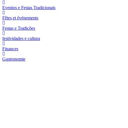
Eventos e Festas Tradicionais
Fêtes et événements
Festas e Tradições
festividades e cultura
Finances
Gastronomie
Votre entreprise sous les feux de la ramp
Faites de la publicité avec nous !
Vous avez besoin d'un site web, d'une boutique en ligne ou d'un
gestion du trafic payant et organique pour votre entreprise ?
Contactez notre équipe
En savoir plus