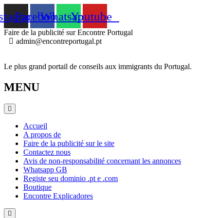
Skip
stagram
Facebook
Whatsapp
Youtube
to
content
Faire de la publicité sur Encontre Portugal
admin@encontreportugal.pt
Le plus grand portail de conseils aux immigrants du Portugal.
MENU
Accueil
A propos de
Faire de la publicité sur le site
Contactez nous
Avis de non-responsabilité concernant les annonces
Whatsapp GB
Registe seu dominio .pt e .com
Boutique
Encontre Explicadores