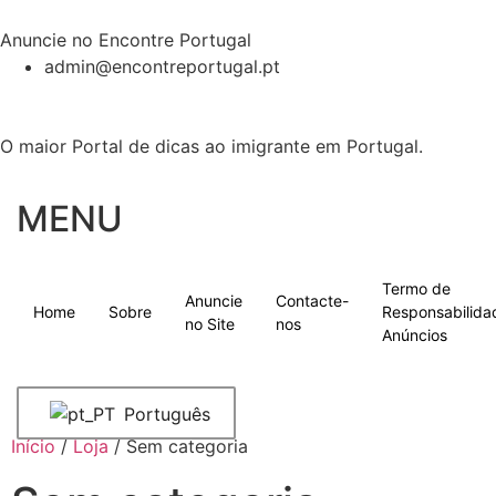
Anuncie no Encontre Portugal
admin@encontreportugal.pt
O maior Portal de dicas ao imigrante em Portugal.
MENU
Termo de
Anuncie
Contacte-
Home
Sobre
Responsabilida
no Site
nos
Anúncios
Português
Início
/
Loja
/ Sem categoria