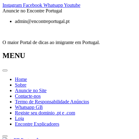
Pular
Instagram
Facebook
Whatsapp
Youtube
para
Anuncie no Encontre Portugal
o
admin@encontreportugal.pt
conteúdo
O maior Portal de dicas ao imigrante em Portugal.
MENU
Home
Sobre
Anuncie no Site
Contacte-nos
Termo de Responsabilidade Anúncios
Whatsapp GB
Registe seu dominio .pt e .com
Loja
Encontre Explicadores