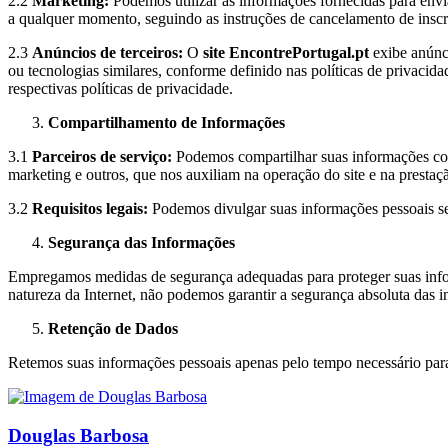
2.2
Marketing:
Podemos utilizar as informações fornecidas para env
a qualquer momento, seguindo as instruções de cancelamento de insc
2.3
Anúncios de terceiros:
O
site EncontrePortugal.pt
exibe anúnci
ou tecnologias similares, conforme definido nas políticas de privaci
respectivas políticas de privacidade.
Compartilhamento de Informações
3.1
Parceiros de serviço:
Podemos compartilhar suas informações com
marketing e outros, que nos auxiliam na operação do site e na prestaçã
3.2
Requisitos legais:
Podemos divulgar suas informações pessoais se 
Segurança das Informações
Empregamos medidas de segurança adequadas para proteger suas inform
natureza da Internet, não podemos garantir a segurança absoluta das i
Retenção de Dados
Retemos suas informações pessoais apenas pelo tempo necessário para 
Douglas Barbosa