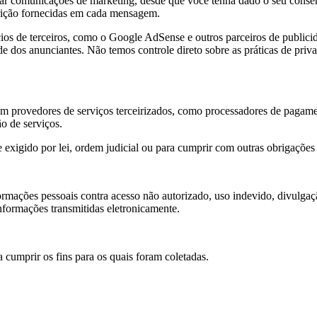
iar comunicações de marketing, desde que você tenha dado o seu conse
rição fornecidas em cada mensagem.
os de terceiros, como o Google AdSense e outros parceiros de publici
dade dos anunciantes. Não temos controle direto sobre as práticas de pr
 provedores de serviços terceirizados, como processadores de pagamen
o de serviços.
exigido por lei, ordem judicial ou para cumprir com outras obrigações 
ações pessoais contra acesso não autorizado, uso indevido, divulgação
nformações transmitidas eletronicamente.
cumprir os fins para os quais foram coletadas.