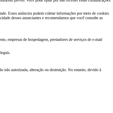
ntimento prévio. Você pode optar por não receber essas comunicações
dade. Esses anúncios podem coletar informações por meio de cookies
ivacidade desses anunciantes e recomendamos que você consulte as
to, empresas de hospedagem, prestadores de serviços de e-mail
legais.
 não autorizada, alteração ou destruição. No entanto, devido à