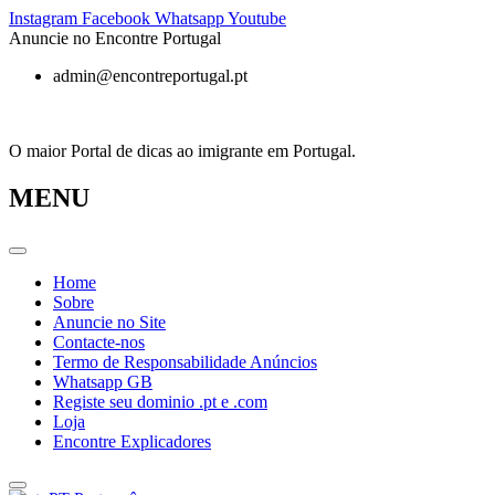
Pular
Instagram
Facebook
Whatsapp
Youtube
para
Anuncie no Encontre Portugal
o
admin@encontreportugal.pt
conteúdo
O maior Portal de dicas ao imigrante em Portugal.
MENU
Home
Sobre
Anuncie no Site
Contacte-nos
Termo de Responsabilidade Anúncios
Whatsapp GB
Registe seu dominio .pt e .com
Loja
Encontre Explicadores