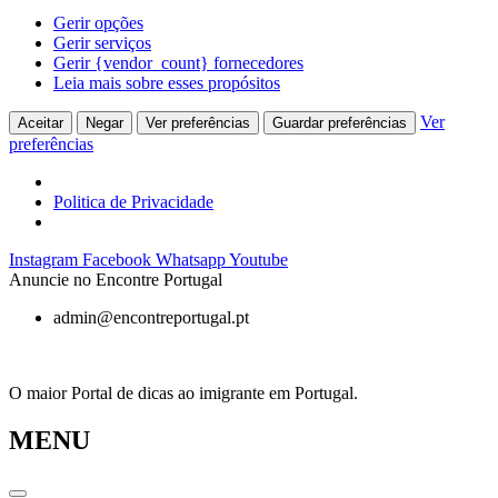
Gerir opções
Gerir serviços
Gerir {vendor_count} fornecedores
Leia mais sobre esses propósitos
Ver
Aceitar
Negar
Ver preferências
Guardar preferências
preferências
Politica de Privacidade
Pular
Instagram
Facebook
Whatsapp
Youtube
para
Anuncie no Encontre Portugal
o
admin@encontreportugal.pt
conteúdo
O maior Portal de dicas ao imigrante em Portugal.
MENU