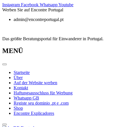
Zum
Instagram
Facebook
Whatsapp
Youtube
Inhalt
Werben Sie auf Encontre Portugal
springen
admin@encontreportugal.pt
Das größte Beratungsportal für Einwanderer in Portugal.
MENÜ
Startseite
Über
Auf der Website werben
Kontakt
Haftungsausschluss für Werbung
Whatsapp GB
Registe seu dominio .pt e .com
Shop
Encontre Explicadores