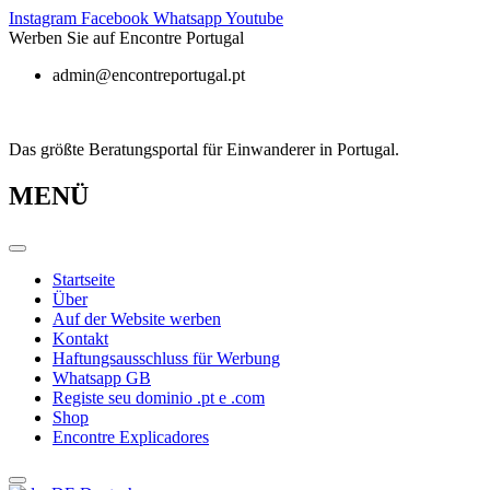
Zum
Instagram
Facebook
Whatsapp
Youtube
Inhalt
Werben Sie auf Encontre Portugal
springen
admin@encontreportugal.pt
Das größte Beratungsportal für Einwanderer in Portugal.
MENÜ
Startseite
Über
Auf der Website werben
Kontakt
Haftungsausschluss für Werbung
Whatsapp GB
Registe seu dominio .pt e .com
Shop
Encontre Explicadores