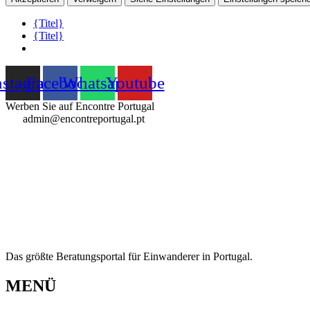
{Titel}
{Titel}
Zum
nstagram
Facebook
Whatsapp
Youtube
Inhalt
springen
Werben Sie auf Encontre Portugal
admin@encontreportugal.pt
Das größte Beratungsportal für Einwanderer in Portugal.
MENÜ