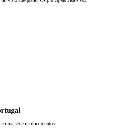
 do visto adequado. Os principais vistos são:
rtugal
de uma série de documentos: