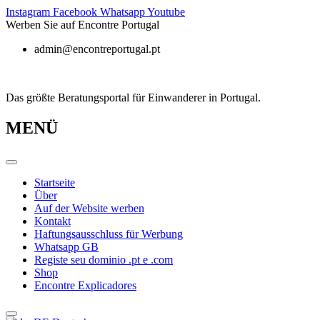
Zum
Instagram
Facebook
Whatsapp
Youtube
Inhalt
Werben Sie auf Encontre Portugal
springen
admin@encontreportugal.pt
Das größte Beratungsportal für Einwanderer in Portugal.
MENÜ
Startseite
Über
Auf der Website werben
Kontakt
Haftungsausschluss für Werbung
Whatsapp GB
Registe seu dominio .pt e .com
Shop
Encontre Explicadores