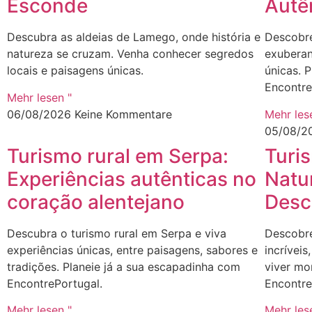
Esconde
Autê
Descubra as aldeias de Lamego, onde história e
Descobre
natureza se cruzam. Venha conhecer segredos
exuberan
locais e paisagens únicas.
únicas. 
Encontre
Mehr lesen "
06/08/2026
Keine Kommentare
Mehr les
05/08/2
Turismo rural em Serpa:
Turis
Experiências autênticas no
Natu
coração alentejano
Desc
Descubra o turismo rural em Serpa e viva
Descobre
experiências únicas, entre paisagens, sabores e
incríveis
tradições. Planeie já a sua escapadinha com
viver mo
EncontrePortugal.
Encontre
Mehr lesen "
Mehr les