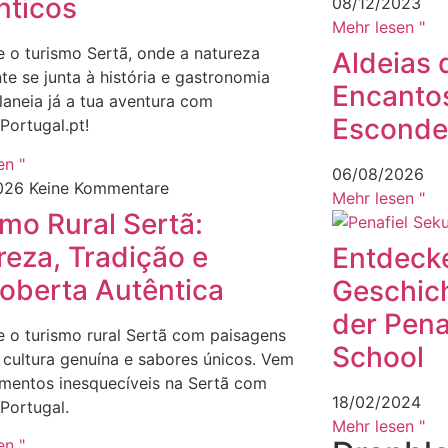
nticos
08/12/2023
Mehr lesen "
 o turismo Sertã, onde a natureza
Aldeias
te se junta à história e gastronomia
Encanto
Planeia já a tua aventura com
Esconde
Portugal.pt!
en "
06/08/2026
026
Keine Kommentare
Mehr lesen "
mo Rural Sertã:
reza, Tradição e
Entdecke
oberta Autêntica
Geschich
der Pena
 o turismo rural Sertã com paisagens
School
, cultura genuína e sabores únicos. Vem
mentos inesquecíveis na Sertã com
18/02/2024
Portugal.
Mehr lesen "
en "