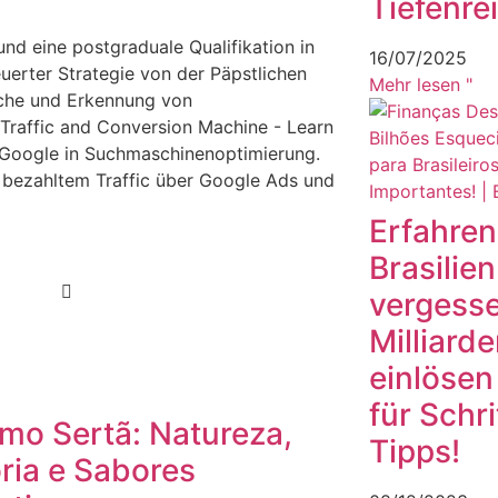
Tiefenre
nd eine postgraduale Qualifikation in
16/07/2025
uerter Strategie von der Päpstlichen
Mehr lesen "
ache und Erkennung von
Traffic and Conversion Machine - Learn
n Google in Suchmaschinenoptimierung.
 bezahltem Traffic über Google Ads und
Erfahren 
Brasilie
vergess
Milliarde
einlösen
für Schr
smo Sertã: Natureza,
Tipps!
ria e Sabores