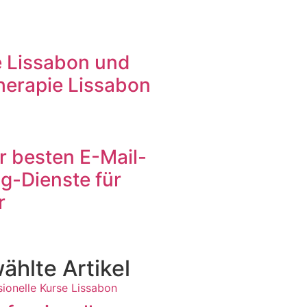
 Lissabon und
herapie Lissabon
r besten E-Mail-
g-Dienste für
r
hlte Artikel