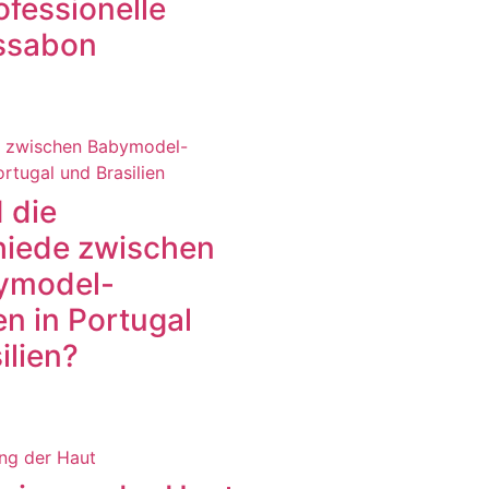
ofessionelle
issabon
 die
hiede zwischen
ymodel-
n in Portugal
ilien?