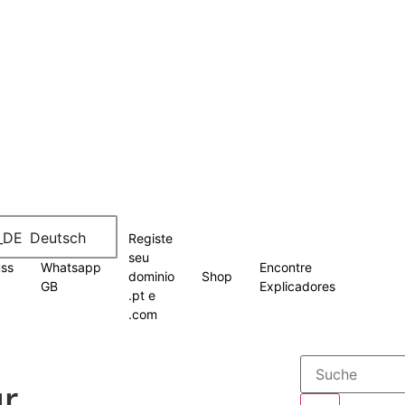
Deutsch
Registe
seu
uss
Whatsapp
Encontre
dominio
Shop
GB
Explicadores
.pt e
.com
ür