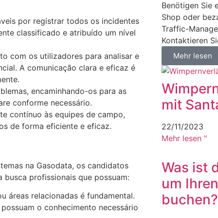
Benötigen Sie e
Shop oder beza
eis por registrar todos os incidentes
Traffic-Manage
te classificado e atribuído um nível
Kontaktieren S
to com os utilizadores para analisar e
Mehr lesen
cial. A comunicação clara e eficaz é
ente.
Wimpern
problemas, encaminhando-os para as
mit Sant
are conforme necessário.
te contínuo às equipes de campo,
s de forma eficiente e eficaz.
22/11/2023
Mehr lesen "
Was ist 
istemas na Gasodata, os candidatos
a busca profissionais que possuam:
um Ihren
u áreas relacionadas é fundamental.
buchen?
os possuam o conhecimento necessário