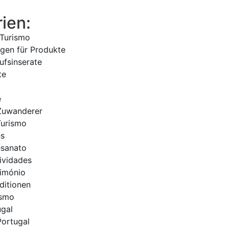
ien:
 Turismo
gen für Produkte
ufsinserate
te
e
 Zuwanderer
Turismo
es
esanato
tividades
rimónio
ditionen
ismo
ugal
Portugal