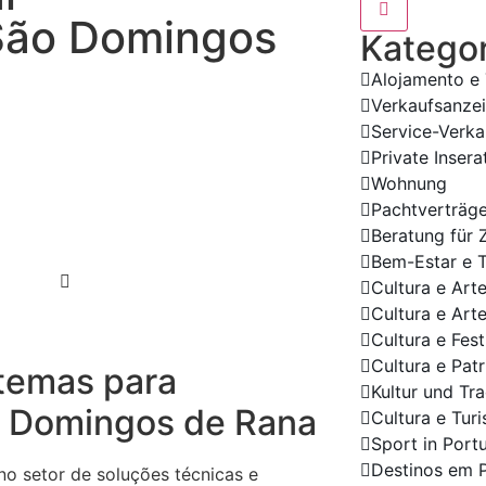
 São Domingos
Kategor
Alojamento e
Verkaufsanzei
Service-Verka
Private Insera
Wohnung
Pachtverträg
Beratung für
Bem-Estar e 
Cultura e Art
Cultura e Art
Cultura e Fes
Cultura e Pat
stemas para
Kultur und Tra
o Domingos de Rana
Cultura e Tur
Sport in Port
Destinos em 
o setor de soluções técnicas e