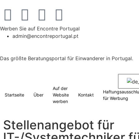
Werben Sie auf Encontre Portugal
admin@encontreportugal.pt
Das größte Beratungsportal für Einwanderer in Portugal.
Auf der
Haftungsausschl
Startseite
Über
Website
Kontakt
für Werbung
werben
Stellenangebot für
IT-/Systemtechniker f