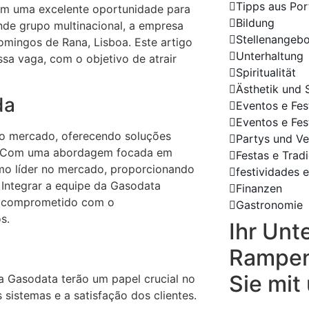
Tipps aus Por
com uma excelente oportunidade para
Bildung
nde grupo multinacional, a empresa
Stellenangeb
omingos de Rana, Lisboa. Este artigo
Unterhaltung
ssa vaga, com o objetivo de atrair
Spiritualität
Ästhetik und 
da
Eventos e Fes
Eventos e Fes
o mercado, oferecendo soluções
Partys und Ve
co. Com uma abordagem focada em
Festas e Trad
mo líder no mercado, proporcionando
festividades e
. Integrar a equipe da Gasodata
Finanzen
o, comprometido com o
Gastronomie
s.
Ihr Un
Rampen
Sie mit
a Gasodata terão um papel crucial no
istemas e a satisfação dos clientes.