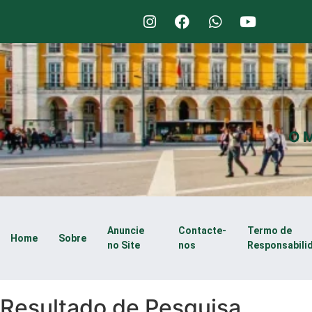
O M
Anuncie
Contacte-
Termo de
Home
Sobre
no Site
nos
Responsabili
Resultado de Pesquisa