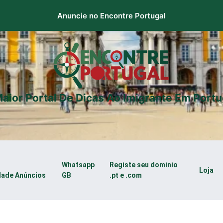
Anuncie no Encontre Portugal
aior Portal De Dicas Ao Imigrante Em Portu
Whatsapp
Registe seu dominio
Loja
dade Anúncios
GB
.pt e .com