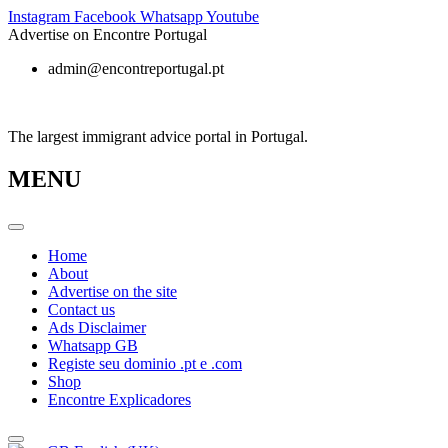
Skip
Instagram
Facebook
Whatsapp
Youtube
to
Advertise on Encontre Portugal
content
admin@encontreportugal.pt
The largest immigrant advice portal in Portugal.
MENU
Home
About
Advertise on the site
Contact us
Ads Disclaimer
Whatsapp GB
Registe seu dominio .pt e .com
Shop
Encontre Explicadores