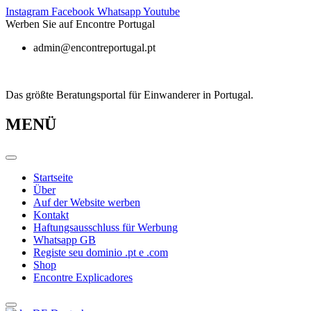
Zum
Instagram
Facebook
Whatsapp
Youtube
Inhalt
Werben Sie auf Encontre Portugal
springen
admin@encontreportugal.pt
Das größte Beratungsportal für Einwanderer in Portugal.
MENÜ
Startseite
Über
Auf der Website werben
Kontakt
Haftungsausschluss für Werbung
Whatsapp GB
Registe seu dominio .pt e .com
Shop
Encontre Explicadores