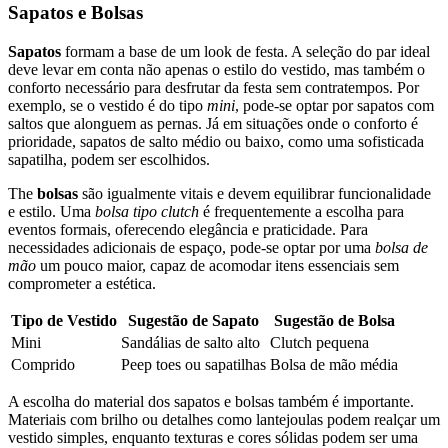
Sapatos e Bolsas
Sapatos
formam a base de um look de festa. A seleção do par ideal
deve levar em conta não apenas o estilo do vestido, mas também o
conforto necessário para desfrutar da festa sem contratempos. Por
exemplo, se o vestido é do tipo
mini
, pode-se optar por sapatos com
saltos que alonguem as pernas. Já em situações onde o conforto é
prioridade, sapatos de salto médio ou baixo, como uma sofisticada
sapatilha, podem ser escolhidos.
The
bolsas
são igualmente vitais e devem equilibrar funcionalidade
e estilo. Uma
bolsa tipo clutch
é frequentemente a escolha para
eventos formais, oferecendo elegância e praticidade. Para
necessidades adicionais de espaço, pode-se optar por uma
bolsa de
mão
um pouco maior, capaz de acomodar itens essenciais sem
comprometer a estética.
Tipo de Vestido
Sugestão de Sapato
Sugestão de Bolsa
Mini
Sandálias de salto alto
Clutch pequena
Comprido
Peep toes ou sapatilhas
Bolsa de mão média
A escolha do material dos sapatos e bolsas também é importante.
Materiais com brilho ou detalhes como lantejoulas podem realçar um
vestido simples, enquanto texturas e cores sólidas podem ser uma