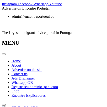
Skip
Instagram
Facebook
Whatsapp
Youtube
to
Advertise on Encontre Portugal
content
admin@encontreportugal.pt
The largest immigrant advice portal in Portugal.
MENU
Home
About
Advertise on the site
Contact us
Ads Disclaimer
Whatsapp GB
Registe seu dominio .pt e .com
Shop
Encontre Explicadores