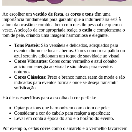
Ao escolher um
vestido de festa
, as
cores
e
tons
têm uma
importância fundamental para garantir que a indumentária está à
altura da ocasião e combina bem com o estilo pessoal de quem o
veste. A seleção da cor apropriada realça o
estilo
e complementa o
tom de pele, criando uma imagem harmoniosa e elegante.
Tons Pasteis
: São versáteis e delicados, adequados para
eventos diurnos e locais abertos. Cores como rosa pálido ou
azul serenity adicionam um toque de suavidade ao visual.
Cores Vibrantes
: Cores como vermelho e azul cobalto
adicionam energia ao visual e são ideais para eventos
noturnos.
Cores Clássicas
: Preto e branco nunca saem de moda e são
indicados para eventos formais onde se deseja transmitir
sofisticação.
Há dicas específicas para a escolha da cor perfeita:
Optar por tons que harmonizem com o tom de pele;
Considerar a cor do cabelo para realçar a aparência;
Levar em conta a época do ano e o horário do evento.
Por exemplo, certas
cores
como o amarelo e o vermelho favorecem