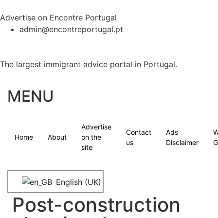
Advertise on Encontre Portugal
admin@encontreportugal.pt
The largest immigrant advice portal in Portugal.
MENU
Advertise
Contact
Ads
W
Home
About
on the
us
Disclaimer
G
site
English (UK)
Post-construction