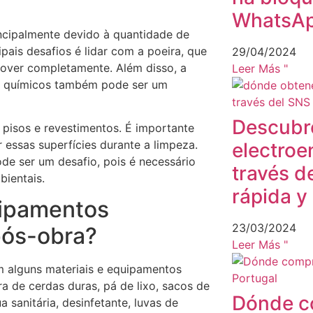
WhatsA
incipalmente devido à quantidade de
pais desafios é lidar com a poeira, que
29/04/2024
emover completamente. Além disso, a
Leer Más "
os químicos também pode ser um
Descubr
 pisos e revestimentos. É importante
r essas superfícies durante a limpeza.
electroe
de ser um desafio, pois é necessário
través d
ientais.
rápida y 
uipamentos
23/03/2024
pós-obra?
Leer Más "
om alguns materiais e equipamentos
ra de cerdas duras, pá de lixo, sacos de
Dónde c
a sanitária, desinfetante, luvas de