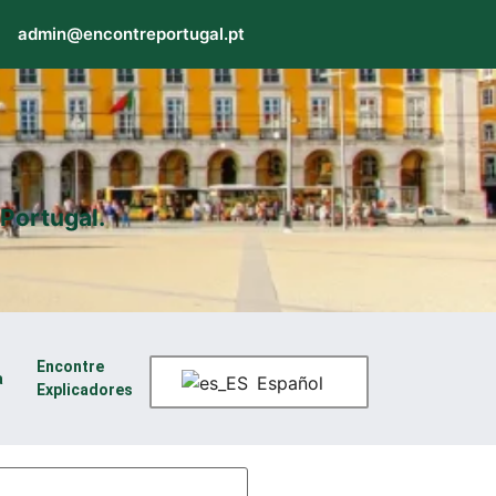
admin@encontreportugal.pt
Portugal.
Encontre
a
Español
Explicadores