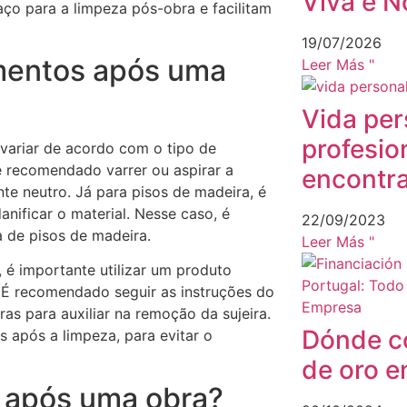
Viva e N
aço para a limpeza pós-obra e facilitam
19/07/2026
imentos após uma
Leer Más "
Vida per
profesio
variar de acordo com o tipo de
 é recomendado varrer ou aspirar a
encontrar
e neutro. Já para pisos de madeira, é
nificar o material. Nesse caso, é
22/09/2023
 de pisos de madeira.
Leer Más "
 é importante utilizar um produto
 É recomendado seguir as instruções do
as para auxiliar na remoção da sujeira.
Dónde c
 após a limpeza, para evitar o
de oro e
s após uma obra?