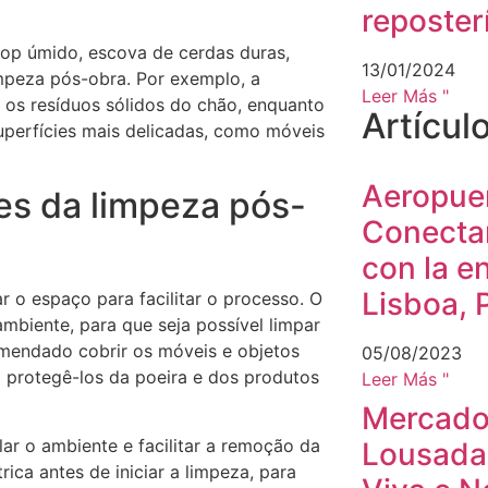
reposter
op úmido, escova de cerdas duras,
13/01/2024
impeza pós-obra. Por exemplo, a
Leer Más "
e os resíduos sólidos do chão, enquanto
Artícul
uperfícies mais delicadas, como móveis
Aeropuer
es da limpeza pós-
Conecta
con la e
Lisboa, 
r o espaço para facilitar o processo. O
mbiente, para que seja possível limpar
mendado cobrir os móveis e objetos
05/08/2023
 protegê-los da poeira e dos produtos
Leer Más "
Mercado 
lar o ambiente e facilitar a remoção da
Lousada
rica antes de iniciar a limpeza, para