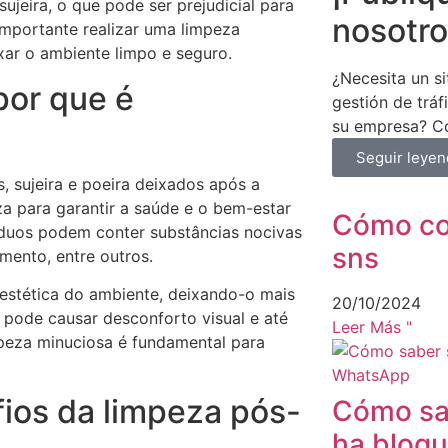
ujeira, o que pode ser prejudicial para
nosotro
importante realizar uma limpeza
xar o ambiente limpo e seguro.
¿Necesita un si
por que é
gestión de trá
su empresa? Co
Seguir leye
 sujeira e poeira deixados após a
za para garantir a saúde e o bem-estar
Cómo con
íduos podem conter substâncias nocivas
sns
mento, entre outros.
 estética do ambiente, deixando-o mais
20/10/2024
s pode causar desconforto visual e até
Leer Más "
peza minuciosa é fundamental para
fios da limpeza pós-
Cómo sab
ha bloq