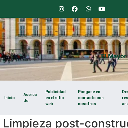
El Mayor
Publicidad
Póngase en
De
Acerca
Inicio
en el sitio
contacto con
re
de
web
nosotros
an
Limpieza post-constru