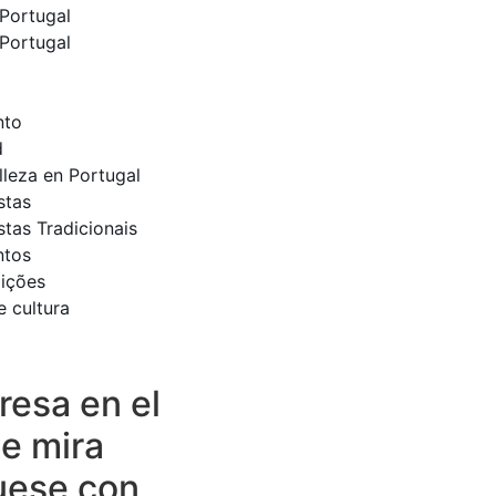
Portugal
Portugal
nto
d
lleza en Portugal
stas
stas Tradicionais
ntos
dições
e cultura
esa en el
e mira
uese con