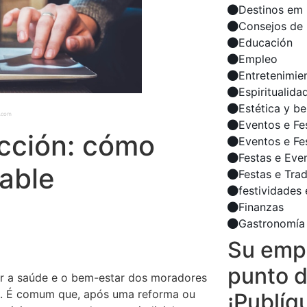
Destinos em 
Consejos de 
Educación
Empleo
Entretenimie
Espiritualida
Estética y be
h.com
Eventos e Fe
cción: cómo
Eventos e Fe
Festas e Eve
cable
Festas e Tra
festividades 
Finanzas
Gastronomía
Su empr
punto d
ir a saúde e o bem-estar dos moradores
a. É comum que, após uma reforma ou
¡Publíq