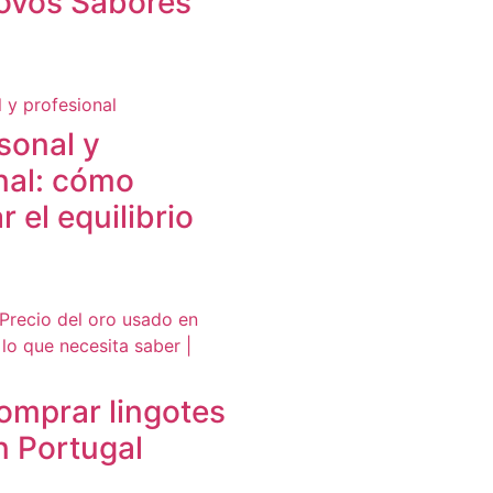
ovos Sabores
sonal y
nal: cómo
 el equilibrio
omprar lingotes
n Portugal