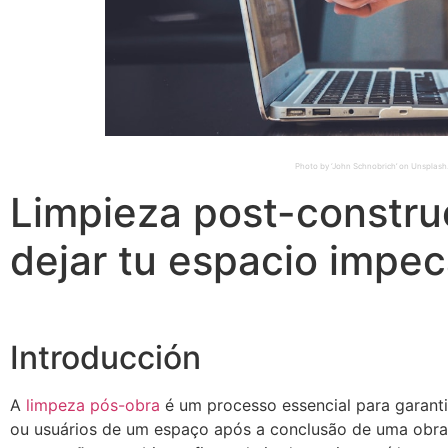
Photo by ‘John Schnobrich’ on Unsplas
Limpieza post-constru
dejar tu espacio impe
Introducción
A
limpeza pós-obra
é um processo essencial para garant
ou usuários de um espaço após a conclusão de uma obr