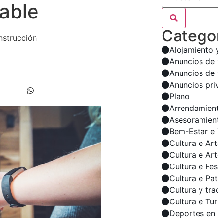
cable
Categor
Alojamiento 
Anuncios de 
Anuncios de 
Anuncios pri
Plano
Arrendamien
Asesoramient
Bem-Estar e 
Cultura e Art
Cultura e Ar
Cultura e Fes
Cultura e Pa
Cultura y tra
Cultura e Tu
Deportes en 