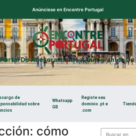
Anúnciese en Encontre Portugal
 Portal De Asesoramiento A Inmigrantes De 
scargo de
Registe seu
Whatsapp
sponsabilidad sobre
dominio .pt e
Tiend
GB
uncios
.com
cción: cómo