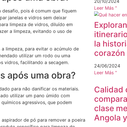
20/10/2024
Leer Más "
m desafio, pois é comum que fiquem
par janelas e vidros sem deixar
Exploran
ara limpeza de vidros, diluído em
azer a limpeza, evitando o uso de
itinerar
la histor
a limpeza, para evitar o acúmulo de
corazón 
mendado utilizar um rodo ou uma
 vidros, facilitando a secagem.
24/06/2024
os após uma obra?
Leer Más "
Calidad 
ado para não danificar os materiais.
dado utilizar um pano úmido com
compara
s químicos agressivos, que podem
clase me
Angola y
 aspirador de pó para remover a poeira
 produto específico para limpeza de