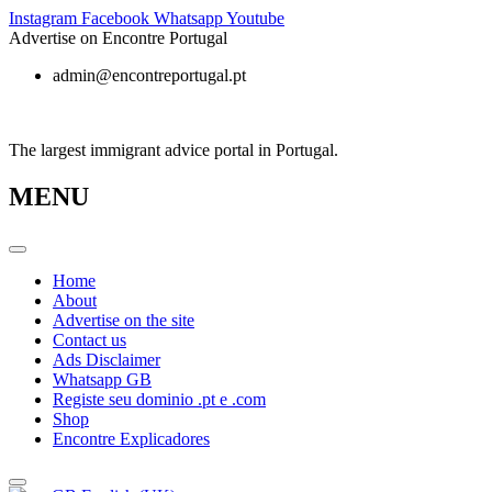
Skip
Instagram
Facebook
Whatsapp
Youtube
to
Advertise on Encontre Portugal
content
admin@encontreportugal.pt
The largest immigrant advice portal in Portugal.
MENU
Home
About
Advertise on the site
Contact us
Ads Disclaimer
Whatsapp GB
Registe seu dominio .pt e .com
Shop
Encontre Explicadores