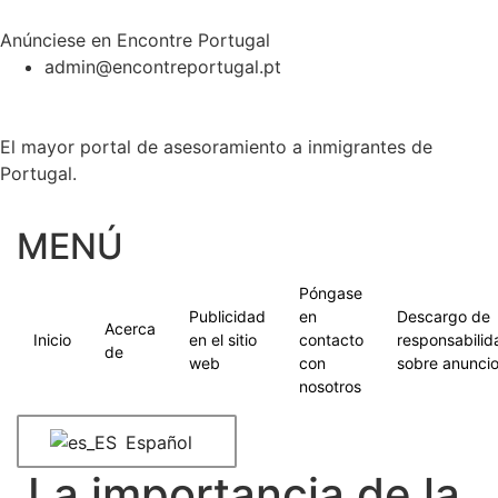
Anúnciese en Encontre Portugal
admin@encontreportugal.pt
El mayor portal de asesoramiento a inmigrantes de
Portugal.
MENÚ
Póngase
Publicidad
en
Descargo de
Acerca
Inicio
en el sitio
contacto
responsabilid
de
web
con
sobre anunci
nosotros
Español
La importancia de la