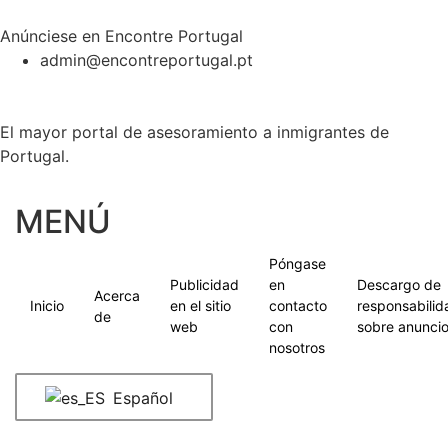
Anúnciese en Encontre Portugal
admin@encontreportugal.pt
El mayor portal de asesoramiento a inmigrantes de
Portugal.
MENÚ
Póngase
Publicidad
en
Descargo de
Acerca
Inicio
en el sitio
contacto
responsabilid
de
web
con
sobre anunci
nosotros
Español