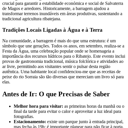
crucial para garantir a estabilidade económica e social de Salvaterra
de Magos e arredores. Historicamente, a barragem ajudou a
transformar terrenos inundáveis em áreas produtivas, sustentando a
tradicional agricultura ribatejana.
Tradições Locais Ligadas à Água e à Terra
Na comunidade, a barragem é mais do que uma estrutura: é um
símbolo que une gerações. Todos os anos, em setembro, realiza-se a
Festa da Água, uma celebração popular onde se homenageia a
importância dos recursos hídricos para o Ribatejo. Este evento inclui
provas de gastronomia tradicional, música folclórica e atividades ao
ar livre, permitindo aos visitantes sentir o pulsar desta região
autêntica. Uma habitante local confidenciou-me que as receitas de
peixe do rio Sorraia são tão diversas que mereciam um livro só para
elas.
Antes de Ir: O que Precisas de Saber
Melhor hora para visitar:
as primeiras horas da manhã ou o
final da tarde para evitar o calor e aproveitar a luz ideal para
fotografias.
Estacionamento:
existe um parque junto à entrada principal,
mas fecha às 19h; é importante planear para não ficar à porta.