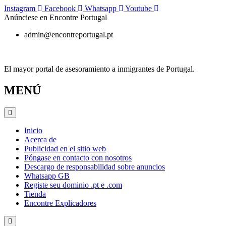
Ir
Instagram
Facebook
Whatsapp
Youtube
al
Anúnciese en Encontre Portugal
contenido
admin@encontreportugal.pt
El mayor portal de asesoramiento a inmigrantes de Portugal.
MENÚ
Inicio
Acerca de
Publicidad en el sitio web
Póngase en contacto con nosotros
Descargo de responsabilidad sobre anuncios
Whatsapp GB
Registe seu dominio .pt e .com
Tienda
Encontre Explicadores