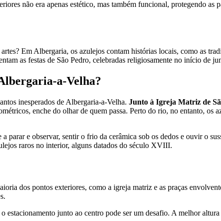
teriores não era apenas estético, mas também funcional, protegendo as 
es? Em Albergaria, os azulejos contam histórias locais, como as tradiç
entam as festas de São Pedro, celebradas religiosamente no início de ju
Albergaria-a-Velha?
antos inesperados de Albergaria-a-Velha.
Junto à Igreja Matriz de Sã
ométricos, enche do olhar de quem passa. Perto do rio, no entanto, os
 a parar e observar, sentir o frio da cerâmica sob os dedos e ouvir o s
lejos raros no interior, alguns datados do século XVIII.
ioria dos pontos exteriores, como a igreja matriz e as praças envolvent
s.
e o estacionamento junto ao centro pode ser um desafio. A melhor altura