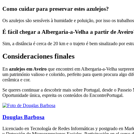
Como cuidar para preservar estes azulejos?
Os azulejos são sensíveis à humidade e poluição, por isso os trabalho
É fácil chegar a Albergaria-a-Velha a partir de Aveiro
Sim, a distância é cerca de 20 km e o trajeto é bem sinalizado por es
Consideraciones finales
En
azulejos em Aveiro
que encontrei em Albergaria-a-Velha surpreende
um património valioso e colorido, perfeito para quem procura algo di
cerâmica e cor.
Se queres continuar a descobrir mais sobre Portugal, desde o Passe
Oportunidade única, espreita os conteúdos do EncontrePortugal.
Douglas Barbosa
Licenciado en Tecnología de Redes Informáticas y postgrado en Marke
y Detección de Microexpresiones Faciales. Participación en el curs