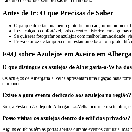
tranquilo e colorido, sem pressas nem multidões.
Antes de Ir: O que Precisas de Saber
O parque de estacionamento gratuito junto ao jardim municipal 
Leva calçado confortável, pois o centro histórico tem algumas 
Se quiseres fotografar os azulejos com melhor luminosidade, vis
Prova o arroz de lampreia num restaurante local, um prato difíc
FAQ sobre Azulejos em Aveiro em Alberga
O que distingue os azulejos de Albergaria-a-Velha dos
Os azulejos de Albergaria-a-Velha apresentam uma ligação mais forte à 
e urbanos.
Existe algum evento dedicado aos azulejos na região?
Sim, a Festa do Azulejo de Albergaria-a-Velha ocorre em setembro, c
Posso visitar os azulejos dentro de edifícios privados?
Alguns edifícios têm as portas abertas durante eventos culturais, mas