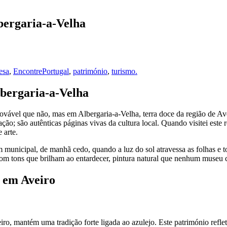
lbergaria-a-Velha
esa
,
EncontrePortugal
,
património
,
turismo.
bergaria-a-Velha
ovável que não, mas em Albergaria-a-Velha, terra doce da região de Ave
ção; são autênticas páginas vivas da cultura local. Quando visitei este
 arte.
m municipal, de manhã cedo, quando a luz do sol atravessa as folhas e t
 com tons que brilham ao entardecer, pintura natural que nenhum museu 
s em Aveiro
ro, mantém uma tradição forte ligada ao azulejo. Este património refle