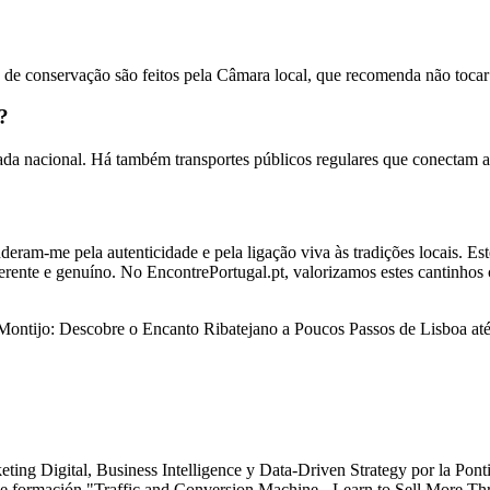
s de conservação são feitos pela Câmara local, que recomenda não tocar 
?
trada nacional. Há também transportes públicos regulares que conectam a
ram-me pela autenticidade e pela ligação viva às tradições locais. Este 
ferente e genuíno. No EncontrePortugal.pt, valorizamos estes cantinhos
io Montijo: Descobre o Encanto Ribatejano a Poucos Passos de Lisboa 
ting Digital, Business Intelligence y Data-Driven Strategy por la Pon
o de formación "Traffic and Conversion Machine - Learn to Sell More 