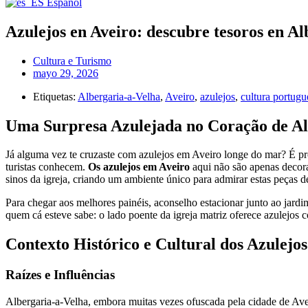
Español
Azulejos en Aveiro: descubre tesoros en A
Cultura e Turismo
mayo 29, 2026
Etiquetas:
Albergaria-a-Velha
,
Aveiro
,
azulejos
,
cultura portugu
Uma Surpresa Azulejada no Coração de Al
Já alguma vez te cruzaste com azulejos em Aveiro longe do mar? É pr
turistas conhecem.
Os azulejos em Aveiro
aqui não são apenas decora
sinos da igreja, criando um ambiente único para admirar estas peças de
Para chegar aos melhores painéis, aconselho estacionar junto ao jardi
quem cá esteve sabe: o lado poente da igreja matriz oferece azulejos
Contexto Histórico e Cultural dos Azulejo
Raízes e Influências
Albergaria-a-Velha, embora muitas vezes ofuscada pela cidade de Avei