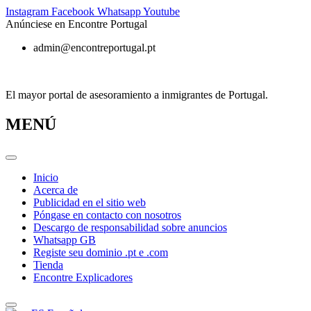
Ir
Instagram
Facebook
Whatsapp
Youtube
al
Anúnciese en Encontre Portugal
contenido
admin@encontreportugal.pt
El mayor portal de asesoramiento a inmigrantes de Portugal.
MENÚ
Inicio
Acerca de
Publicidad en el sitio web
Póngase en contacto con nosotros
Descargo de responsabilidad sobre anuncios
Whatsapp GB
Registe seu dominio .pt e .com
Tienda
Encontre Explicadores