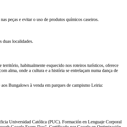
nas peças e evitar o uso de produtos químicos caseiros.
s duas localidades.
território, habitualmente esquecido nos roteiros turísticos, oferece
 com alma, onde a cultura e a história se entrelaçam numa dança de
até aos Bungalows à venda em parques de campismo Leiria:
tificia Universidad Católica (PUC). Formación en Lenguaje Corporal
Through Google Every Day". Certificado por Google en Optimización