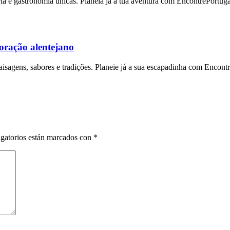
ria e gastronomia únicas. Planeia já a tua aventura com EncontrePortuga
coração alentejano
aisagens, sabores e tradições. Planeie já a sua escapadinha com Encont
gatorios están marcados con
*