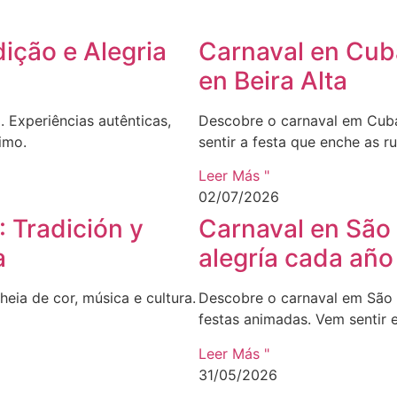
ição e Alegria
Carnaval en Cuba
en Beira Alta
Experiências autênticas,
Descobre o carnaval em Cuba 
imo.
sentir a festa que enche as ru
Leer Más "
02/07/2026
 Tradición y
Carnaval en São 
a
alegría cada año
eia de cor, música e cultura.
Descobre o carnaval em São J
festas animadas. Vem sentir 
Leer Más "
31/05/2026