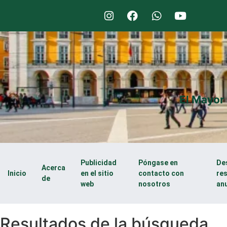
El Mayor
Publicidad
Póngase en
De
Acerca
Inicio
en el sitio
contacto con
re
de
web
nosotros
an
Resultados de la búsqueda