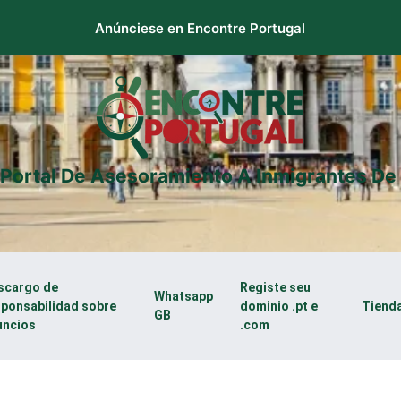
Anúnciese en Encontre Portugal
 Portal De Asesoramiento A Inmigrantes De 
scargo de
Registe seu
Whatsapp
sponsabilidad sobre
dominio .pt e
Tiend
GB
uncios
.com