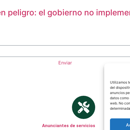
en peligro: el gobierno no implem
Enviar
Utilizamos 
del disposit
anuncios per
datos como e
web. No cons
determinadas
A
Anunciantes de servicios