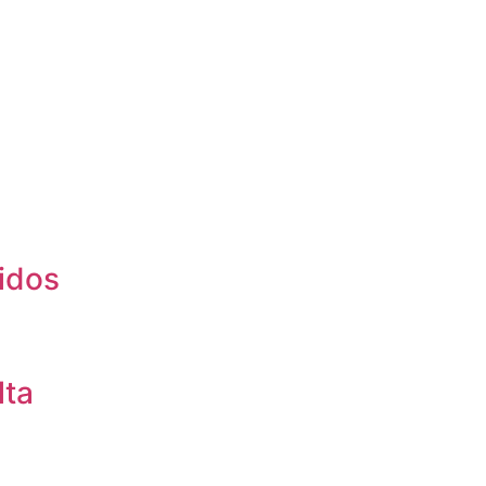
idos
lta