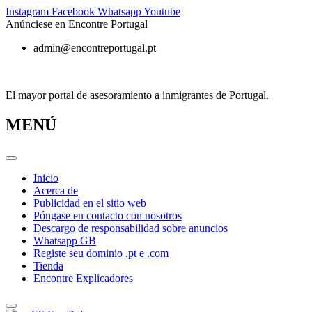
Ir
Instagram
Facebook
Whatsapp
Youtube
al
Anúnciese en Encontre Portugal
contenido
admin@encontreportugal.pt
El mayor portal de asesoramiento a inmigrantes de Portugal.
MENÚ
Inicio
Acerca de
Publicidad en el sitio web
Póngase en contacto con nosotros
Descargo de responsabilidad sobre anuncios
Whatsapp GB
Registe seu dominio .pt e .com
Tienda
Encontre Explicadores