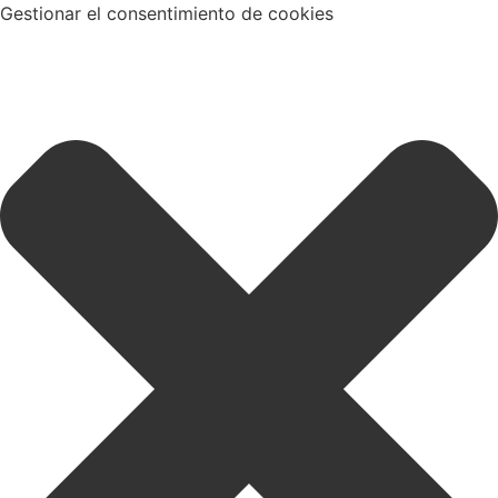
Gestionar el consentimiento de cookies
Registe
seu
Whatsapp
Encontre
dominio
Tienda
GB
Explicadores
.pt e
.com