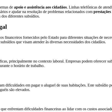
formas de
apoio e assistência aos cidadãos
. Linhas telefónicas de aten
sários e ajudar na resolução de problemas relacionados com
prestações 
 dos diferentes subsídios.
gal
s financeiros fornecidos pelo Estado para diferentes situações de ne
 subsídios que visam atender às diversas necessidades dos cidadãos.
icas, principalmente no contexto laboral. Empresas podem oferecer sub
urante o horário de trabalho.
tam dificuldades em pagar o aluguel de suas habitações. Este subsídio 
guéis são elevados.
s que enfrentam dificuldades financeiras ao lidar com os custos associa