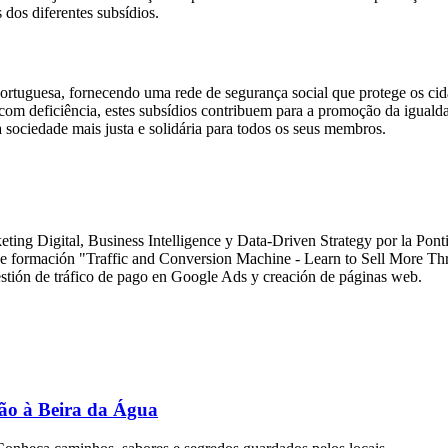
 dos diferentes subsídios.
rtuguesa, fornecendo uma rede de segurança social que protege os ci
com deficiência, estes subsídios contribuem para a promoção da igualda
 sociedade mais justa e solidária para todos os seus membros.
ting Digital, Business Intelligence y Data-Driven Strategy por la Pon
o de formación "Traffic and Conversion Machine - Learn to Sell More 
tión de tráfico de pago en Google Ads y creación de páginas web.
ção à Beira da Água