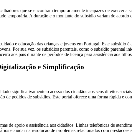
alhadores que se encontram temporariamente incapazes de exercer a sua
ade temporária. A duração e o montante do subsídio variam de acordo c
 cuidado e educação das crianças e jovens em Portugal. Este subsídio é 
ens. Por sua vez, os subsídios parentais, como o subsídio parental inici
eiro aos pais durante os períodos de licença para assistência aos filhos
igitalização e Simplificação
itado significativamente o acesso dos cidadãos aos seus direitos sociai
ão de pedidos de subsídios. Este portal oferece uma forma rápida e conv
rmas de apoio e assistência aos cidadãos. Linhas telefónicas de atendim
sários e ajudar na resolução de problemas relacionados com prestações