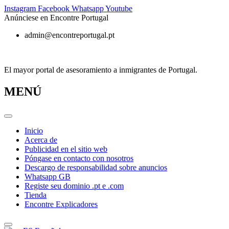
Ir
Instagram
Facebook
Whatsapp
Youtube
al
Anúnciese en Encontre Portugal
contenido
admin@encontreportugal.pt
El mayor portal de asesoramiento a inmigrantes de Portugal.
MENÚ
Inicio
Acerca de
Publicidad en el sitio web
Póngase en contacto con nosotros
Descargo de responsabilidad sobre anuncios
Whatsapp GB
Registe seu dominio .pt e .com
Tienda
Encontre Explicadores