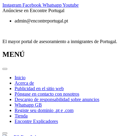
Ir
Instagram
Facebook
Whatsapp
Youtube
al
Anúnciese en Encontre Portugal
contenido
admin@encontreportugal.pt
El mayor portal de asesoramiento a inmigrantes de Portugal.
MENÚ
Inicio
Acerca de
Publicidad en el sitio web
Póngase en contacto con nosotros
Descargo de responsabilidad sobre anuncios
Whatsapp GB
Registe seu dominio .pt e .com
Tienda
Encontre Explicadores