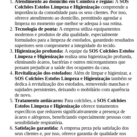
Atendimento ao domicílio em Coimbra e região:
A
SOS
Colchões Estofos Limpeza e Higienização
compreende a
importância da comodidade para os seus clientes. Por isso,
oferece atendimento ao domicílio, permitindo agendar a
limpeza no momento que melhor se adequa à sua rotina.
Tecnologia de ponta:
A empresa utiliza equipamentos
modernos e produtos de alta qualidade, especialmente
formulados para a limpeza de estofados, garantindo resultados
superiores sem comprometer a integridade do tecido.
Higienização profunda:
A equipe da
SOS Colchões Estofos
Limpeza e Higienização
realiza uma higienização profunda,
eliminando ácaros, bactérias e outros microrganismos que
possam prejudicar a saúde dos ocupantes da casa.
Revitalização dos estofados:
Além de limpar e higienizar, a
SOS Colchões Estofos Limpeza e Higienização
também se
dedica à revitalização dos estofados, removendo manchas e
sujidades persistentes, deixando o mobiliário com aparência
de novo.
Tratamento antiácaros:
Para colchões, a
SOS Colchões
Estofos Limpeza e Higienização
oferece tratamentos
específicos que reduzem significativamente a presença de
ácaros e alérgenos, beneficiando especialmente pessoas com
sensibilidade respiratória.
Satisfação garantida:
A empresa preza pela satisfação dos
seus clientes e, por isso, oferece garantia de qualidade nos