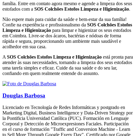
família. Entre em contato agora mesmo e agende a limpeza dos seus
estofados com a
SOS Colchões Estofos Limpeza e Higienização
.
Não espere mais para cuidar da saúde e bem-estar da sua família!
Confie na experiência e profissionalismo da
SOS Colchões Estofos
Limpeza e Higienização
para limpar e higienizar os seus estofados
em Coimbra. Livre-se dos ácaros, bactérias e nódoas de forma
rápida e segura, proporcionando um ambiente mais saudável e
acolhedor em sua casa.
A
SOS Colchões Estofos Limpeza e Higienização
está pronta para
atender às suas necessidades, tornando a limpeza dos seus estofados
uma tarefa simples e eficaz. Cuide da sua saúde e do seu lar,
confiando em quem realmente entende do assunto.
Douglas Barbosa
Licenciado en Tecnología de Redes Informáticas y postgrado en
Marketing Digital, Business Intelligence y Data-Driven Strategy por
la Pontificia Universidad Católica (PUC). Formación en Lenguaje
Corporal y Detección de Microexpresiones Faciales. Participación
en el curso de formación "Traffic and Conversion Machine - Learn
to Sell More Through Google Every Day". Certificado por Google