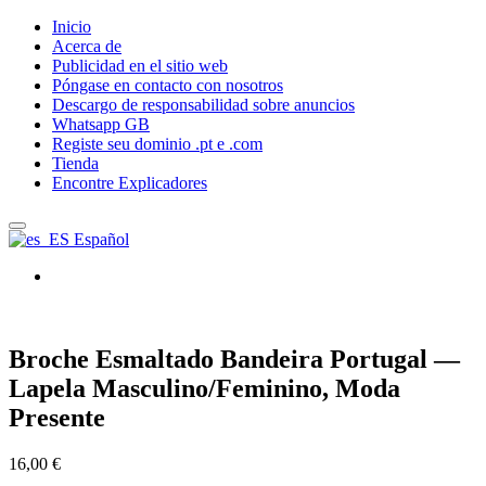
Inicio
Acerca de
Publicidad en el sitio web
Póngase en contacto con nosotros
Descargo de responsabilidad sobre anuncios
Whatsapp GB
Registe seu dominio .pt e .com
Tienda
Encontre Explicadores
Español
Broche Esmaltado Bandeira Portugal —
Lapela Masculino/Feminino, Moda
Presente
16,00
€