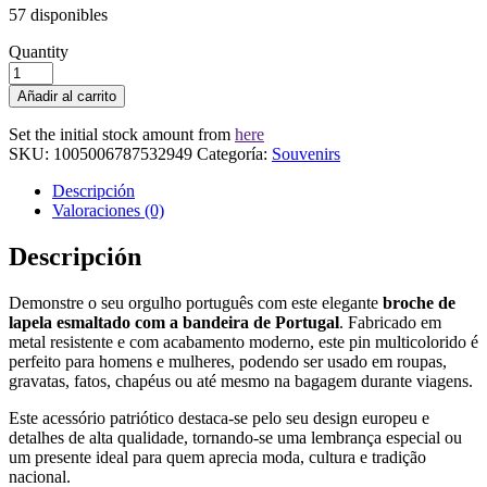
57 disponibles
Quantity
Broche
Esmaltado
Añadir al carrito
Bandeira
Portugal
Set the initial stock amount from
here
—
SKU:
1005006787532949
Categoría:
Souvenirs
Lapela
Masculino/Feminino,
Descripción
Moda
Valoraciones (0)
Presente
cantidad
Descripción
Demonstre o seu orgulho português com este elegante
broche de
lapela esmaltado com a bandeira de Portugal
. Fabricado em
metal resistente e com acabamento moderno, este pin multicolorido é
perfeito para homens e mulheres, podendo ser usado em roupas,
gravatas, fatos, chapéus ou até mesmo na bagagem durante viagens.
Este acessório patriótico destaca-se pelo seu design europeu e
detalhes de alta qualidade, tornando-se uma lembrança especial ou
um presente ideal para quem aprecia moda, cultura e tradição
nacional.