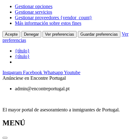
Gestionar opciones
Gestionar servicios
Gestionar proveedores {vendor_count}
Más información sobre estos fines
Ver
Acepte
Denegar
Ver preferencias
Guardar preferencias
preferencias
{título}
{título}
Ir
Instagram
Facebook
Whatsapp
Youtube
al
Anúnciese en Encontre Portugal
contenido
admin@encontreportugal.pt
El mayor portal de asesoramiento a inmigrantes de Portugal.
MENÚ