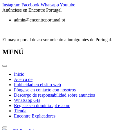
Ir
Instagram
Facebook
Whatsapp
Youtube
al
Anúnciese en Encontre Portugal
contenido
admin@encontreportugal.pt
El mayor portal de asesoramiento a inmigrantes de Portugal.
MENÚ
Inicio
Acerca de
Publicidad en el sitio web
Póngase en contacto con nosotros
Descargo de responsabilidad sobre anuncios
Whatsapp GB
Registe seu dominio .pt e .com
Tienda
Encontre Explicadores